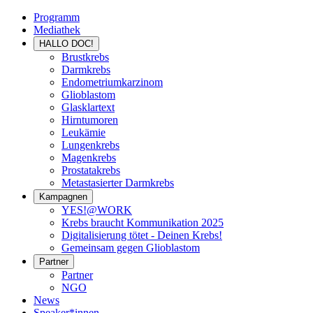
Programm
Mediathek
HALLO DOC!
Brustkrebs
Darmkrebs
Endometriumkarzinom
Glioblastom
Glasklartext
Hirntumoren
Leukämie
Lungenkrebs
Magenkrebs
Prostatakrebs
Metastasierter Darmkrebs
Kampagnen
YES!@WORK
Krebs braucht Kommunikation 2025
Digitalisierung tötet - Deinen Krebs!
Gemeinsam gegen Glioblastom
Partner
Partner
NGO
News
Speaker*innen