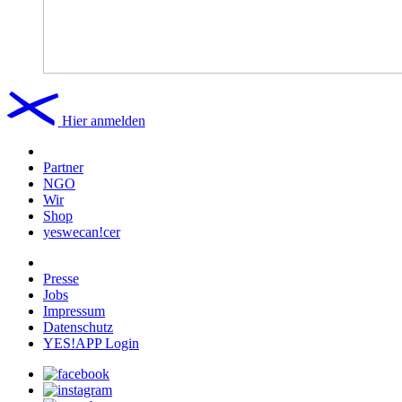
Hier anmelden
Partner
NGO
Wir
Shop
yeswecan!cer
Presse
Jobs
Impressum
Datenschutz
YES!APP Login