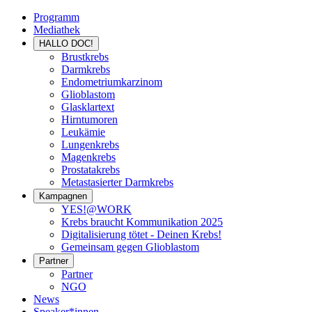
Programm
Mediathek
HALLO DOC!
Brustkrebs
Darmkrebs
Endometriumkarzinom
Glioblastom
Glasklartext
Hirntumoren
Leukämie
Lungenkrebs
Magenkrebs
Prostatakrebs
Metastasierter Darmkrebs
Kampagnen
YES!@WORK
Krebs braucht Kommunikation 2025
Digitalisierung tötet - Deinen Krebs!
Gemeinsam gegen Glioblastom
Partner
Partner
NGO
News
Speaker*innen