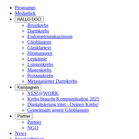
Programm
Mediathek
HALLO DOC!
Brustkrebs
Darmkrebs
Endometriumkarzinom
Glioblastom
Glasklartext
Hirntumoren
Leukämie
Lungenkrebs
Magenkrebs
Prostatakrebs
Metastasierter Darmkrebs
Kampagnen
YES!@WORK
Krebs braucht Kommunikation 2025
Digitalisierung tötet - Deinen Krebs!
Gemeinsam gegen Glioblastom
Partner
Partner
NGO
News
Speaker*innen