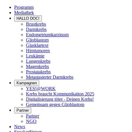
Programm
Mediathek
HALLO DOC!
Brustkrebs
Darmkrebs
Endometriumkarzinom
Glioblastom
Glasklartext
Hirntumoren
Leukämie
Lungenkrebs
Magenkrebs
Prostatakrebs
Metastasierter Darmkrebs
Kampagnen
YES!@WORK
Krebs braucht Kommunikation 2025
Digitalisierung tötet - Deinen Krebs!
Gemeinsam gegen Glioblastom
Partner
Partner
NGO
News
Speaker*innen