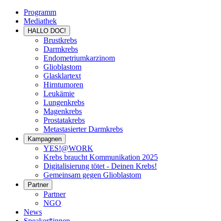
Programm
Mediathek
HALLO DOC!
Brustkrebs
Darmkrebs
Endometriumkarzinom
Glioblastom
Glasklartext
Hirntumoren
Leukämie
Lungenkrebs
Magenkrebs
Prostatakrebs
Metastasierter Darmkrebs
Kampagnen
YES!@WORK
Krebs braucht Kommunikation 2025
Digitalisierung tötet - Deinen Krebs!
Gemeinsam gegen Glioblastom
Partner
Partner
NGO
News
Speaker*innen