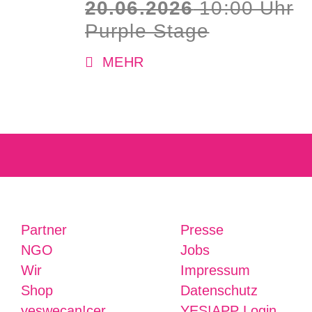
20.06.2026
10:00 Uhr
Purple Stage
MEHR
Partner
Presse
NGO
Jobs
Wir
Impressum
Shop
Datenschutz
yeswecan!cer
YES!APP Login