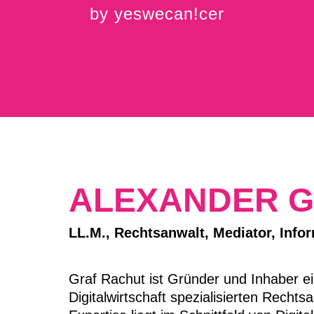
by yeswecan!cer
00
00
00
00
TAGE
STUNDEN
MINUTEN
SEKUND
ALEXANDER G
LL.M., Rechtsanwalt, Mediator, Infor
Graf Rachut ist Gründer und Inhaber ei
Digitalwirtschaft spezialisierten Recht