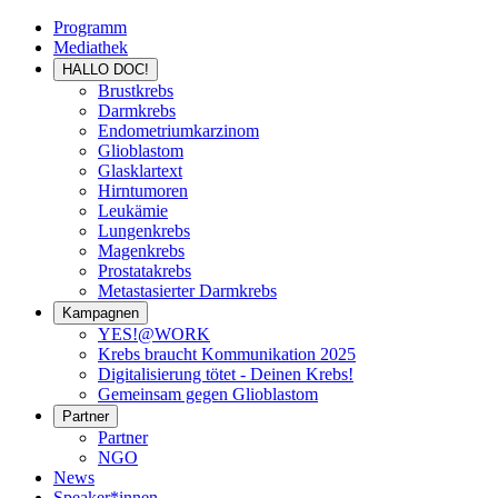
Programm
Mediathek
HALLO DOC!
Brustkrebs
Darmkrebs
Endometriumkarzinom
Glioblastom
Glasklartext
Hirntumoren
Leukämie
Lungenkrebs
Magenkrebs
Prostatakrebs
Metastasierter Darmkrebs
Kampagnen
YES!@WORK
Krebs braucht Kommunikation 2025
Digitalisierung tötet - Deinen Krebs!
Gemeinsam gegen Glioblastom
Partner
Partner
NGO
News
Speaker*innen