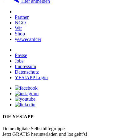
Hier anmelden
Partner
NGO
Wir
Shop
yeswecan!cer
Presse
Jobs
Impressum
Datenschutz
YES!APP Login
DIE YES!APP
Deine digitale Selbsthilfegruppe
Jetzt GRATIS herunterladen und los geht’s!