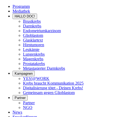
Programm
Mediathek
HALLO DOC!
Brustkrebs
Darmkrebs
Endometriumkarzinom
Glioblastom
Glasklartext
Hirntumoren
Leukämie
Lungenkrebs
Magenkrebs
Prostatakrebs
Metastasierter Darmkrebs
Kampagnen
YES!@WORK
Krebs braucht Kommunikation 2025
Digitalisierung tötet - Deinen Krebs!
Gemeinsam gegen Glioblastom
Partner
Partner
NGO
News
Speaker*innen