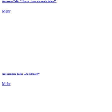
Autoren-Talk: “Hurra, dass wir noch leben!”
Mehr
Autorinnen-Talk: „Zu Mensch“
Mehr