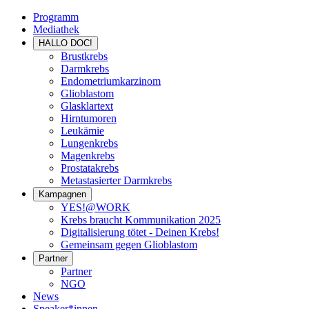
Programm
Mediathek
HALLO DOC!
Brustkrebs
Darmkrebs
Endometriumkarzinom
Glioblastom
Glasklartext
Hirntumoren
Leukämie
Lungenkrebs
Magenkrebs
Prostatakrebs
Metastasierter Darmkrebs
Kampagnen
YES!@WORK
Krebs braucht Kommunikation 2025
Digitalisierung tötet - Deinen Krebs!
Gemeinsam gegen Glioblastom
Partner
Partner
NGO
News
Speaker*innen