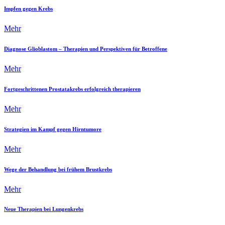
Impfen gegen Krebs
Mehr
Diagnose Glioblastom – Therapien und Perspektiven für Betroffene
Mehr
Fortgeschrittenen Prostatakrebs erfolgreich therapieren
Mehr
Strategien im Kampf gegen Hirntumore
Mehr
Wege der Behandlung bei frühem Brustkrebs
Mehr
Neue Therapien bei Lungenkrebs