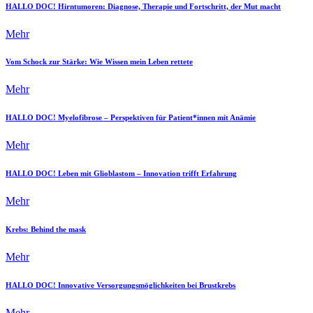
HALLO DOC! Hirntumoren: Diagnose, Therapie und Fortschritt, der Mut macht
Mehr
Vom Schock zur Stärke: Wie Wissen mein Leben rettete
Mehr
HALLO DOC! Myelofibrose – Perspektiven für Patient*innen mit Anämie
Mehr
HALLO DOC! Leben mit Glioblastom – Innovation trifft Erfahrung
Mehr
Krebs: Behind the mask
Mehr
HALLO DOC! Innovative Versorgungsmöglichkeiten bei Brustkrebs
Mehr