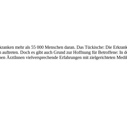
h erkranken mehr als 55 000 Menschen daran. Das Tückische: Die Erkra
m auftreten. Doch es gibt auch Grund zur Hoffnung für Betroffene: In 
aben ÄrztInnen vielversprechende Erfahrungen mit zielgerichteten Me