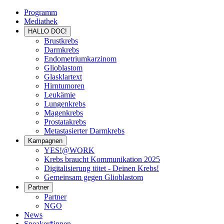
Programm
Mediathek
HALLO DOC!
Brustkrebs
Darmkrebs
Endometriumkarzinom
Glioblastom
Glasklartext
Hirntumoren
Leukämie
Lungenkrebs
Magenkrebs
Prostatakrebs
Metastasierter Darmkrebs
Kampagnen
YES!@WORK
Krebs braucht Kommunikation 2025
Digitalisierung tötet - Deinen Krebs!
Gemeinsam gegen Glioblastom
Partner
Partner
NGO
News
Speaker*innen