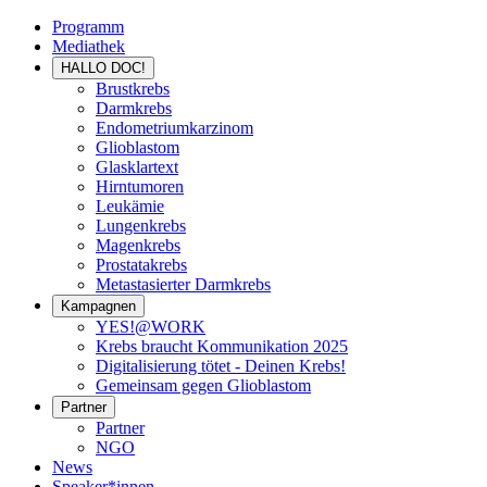
Programm
Mediathek
HALLO DOC!
Brustkrebs
Darmkrebs
Endometriumkarzinom
Glioblastom
Glasklartext
Hirntumoren
Leukämie
Lungenkrebs
Magenkrebs
Prostatakrebs
Metastasierter Darmkrebs
Kampagnen
YES!@WORK
Krebs braucht Kommunikation 2025
Digitalisierung tötet - Deinen Krebs!
Gemeinsam gegen Glioblastom
Partner
Partner
NGO
News
Speaker*innen