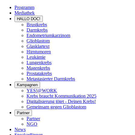
Programm
Mediathek
HALLO DOC!
Brustkrebs
Darmkrebs
Endometriumkarzinom
Glioblastom
Glasklartext
Hirntumoren
Leukämie
Lungenkrebs
Magenkrebs
Prostatakrebs
Metastasierter Darmkrebs
Kampagnen
YES!@WORK
Krebs braucht Kommunikation 2025
Digitalisierung tötet - Deinen Krebs!
Gemeinsam gegen Glioblastom
Partner
Partner
NGO
News
Speaker*innen