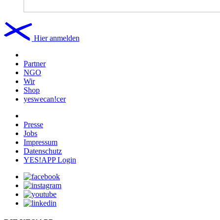
Hier anmelden
Partner
NGO
Wir
Shop
yeswecan!cer
Presse
Jobs
Impressum
Datenschutz
YES!APP Login